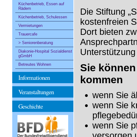
Küchenbetrieb, Essen auf
Rädern
Die Stiftung „S
Küchenbetrieb, Schulessen
kostenfreien S
Vermietungen
Dort bieten z
Trauercafe
Ansprechpartne
Seniorenberatung
Unterstützung
Diakonie-Hospital Sozialdienst
gGmbH
Sie können 
Betreutes Wohnen
Informationen
kommen
Veranstaltungen
wenn Sie äl
wenn Sie kr
Geschichte
pflegebedür
wenn Sie p
versorgen 