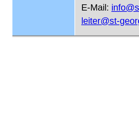
E-Mail:
info@s
leiter@st-geor